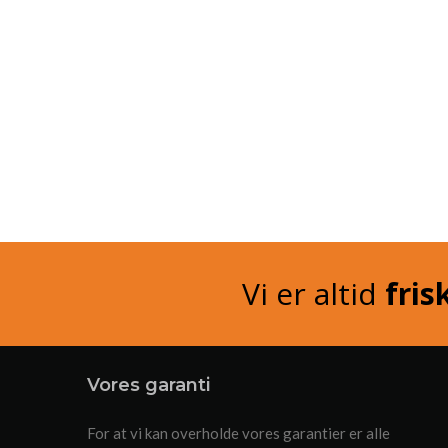
Vi er altid
fris
Vores garanti
For at vi kan overholde vores garantier er alle