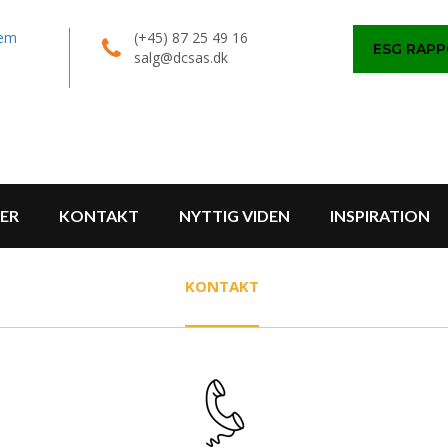
tem
(+45) 87 25 49 16
ESG RAP
salg@dcsas.dk
ER
KONTAKT
NYTTIG VIDEN
INSPIRATION
KONTAKT