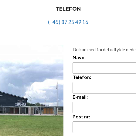
TELEFON
(+45) 87 25 49 16
Du kan med fordel udfylde nede
Navn:
Telefon:
E-mail:
Post nr: