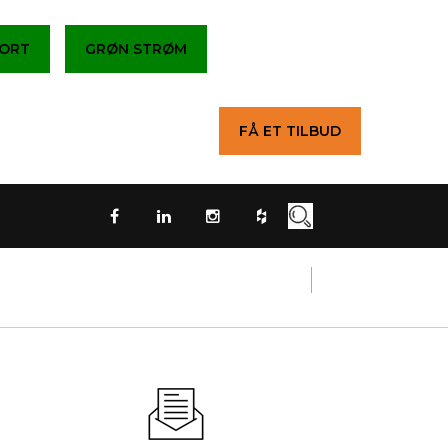
PORT
GRØN STRØM
FÅ ET TILBUD