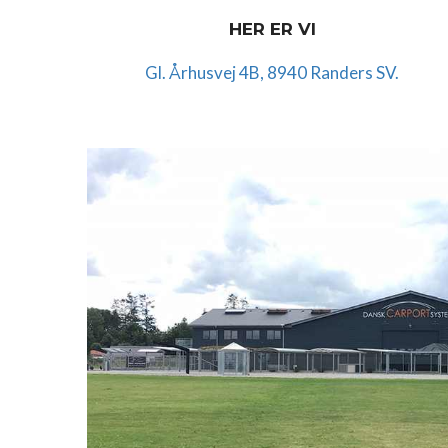
HER ER VI
Gl. Århusvej 4B, 8940 Randers SV.