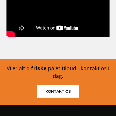
Vi er altid
friske
på et tilbud - kontakt os i
dag.
KONTAKT OS