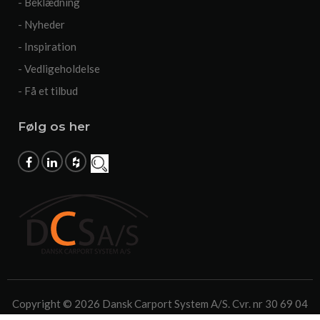
- Beklædning
- Nyheder
- Inspiration
- Vedligeholdelse
- Få et tilbud
Følg os her
Copyright © 2026 Dansk Carport System A/S. Cvr. nr 30 69 04