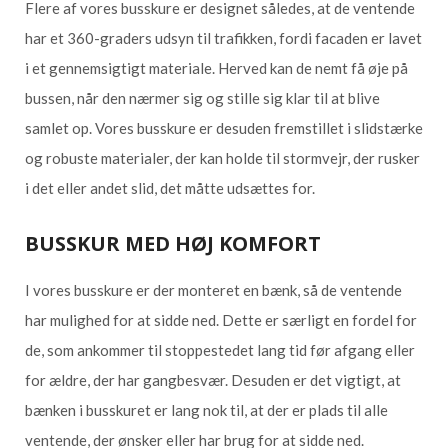
Flere af vores busskure er designet således, at de ventende
har et 360-graders udsyn til trafikken, fordi facaden er lavet
i et gennemsigtigt materiale. Herved kan de nemt få øje på
bussen, når den nærmer sig og stille sig klar til at blive
samlet op. Vores busskure er desuden fremstillet i slidstærke
og robuste materialer, der kan holde til stormvejr, der rusker
i det eller andet slid, det måtte udsættes for.
BUSSKUR MED HØJ KOMFORT
I vores busskure er der monteret en bænk, så de ventende
har mulighed for at sidde ned. Dette er særligt en fordel for
de, som ankommer til stoppestedet lang tid før afgang eller
for ældre, der har gangbesvær. Desuden er det vigtigt, at
bænken i busskuret er lang nok til, at der er plads til alle
ventende, der ønsker eller har brug for at sidde ned.