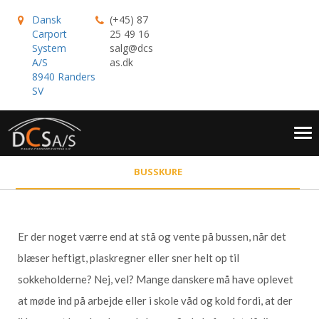
Dansk
(+45) 87
Carport
25 49 16
System
salg@dcs
A/S
as.dk
8940 Randers
SV
Tog
nav
BUSSKURE
Er der noget værre end at stå og vente på bussen, når det
blæser heftigt, plaskregner eller sner helt op til
sokkeholderne? Nej, vel? Mange danskere må have oplevet
at møde ind på arbejde eller i skole våd og kold fordi, at der